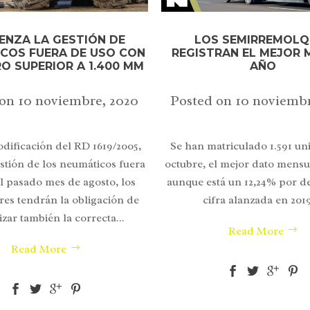
ENZA LA GESTIÓN DE
LOS SEMIRREMOLQ
COS FUERA DE USO CON
REGISTRAN EL MEJOR 
O SUPERIOR A 1.400 MM
AÑO
 on
10 noviembre, 2020
Posted on
10 noviembr
odificación del RD 1619/2005,
Se han matriculado 1.591 un
estión de los neumáticos fuera
octubre, el mejor dato mensu
el pasado mes de agosto, los
aunque está un 12,24% por de
es tendrán la obligación de
cifra alanzada en 2019.
izar también la correcta...
Read More
Read More