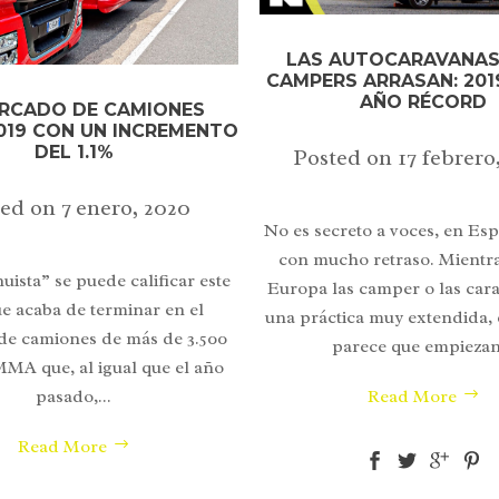
LAS AUTOCARAVANAS
CAMPERS ARRASAN: 201
AÑO RÉCORD
ERCADO DE CAMIONES
2019 CON UN INCREMENTO
DEL 1.1%
Posted on
17 febrero
ted on
7 enero, 2020
No es secreto a voces, en E
con mucho retraso. Mientr
uista” se puede calificar este
Europa las camper o las car
ue acaba de terminar en el
una práctica muy extendida,
e camiones de más de 3.500
parece que empiezan.
MMA que, al igual que el año
Read More
pasado,...
Read More