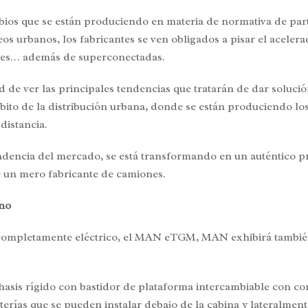
ios que se están produciendo en materia de normativa de part
os urbanos, los fabricantes se ven obligados a pisar el aceler
entes… además de superconectadas.
e ver las principales tendencias que tratarán de dar solución 
ámbito de la distribución urbana, donde se están produciendo 
distancia.
ndencia del mercado, se está transformando en un auténtico p
de un mero fabricante de camiones.
ano
completamente eléctrico, el MAN eTGM, MAN exhibirá también
sis rígido con bastidor de plataforma intercambiable con conf
ías que se pueden instalar debajo de la cabina y lateralmente