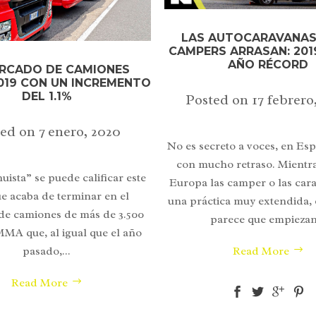
LAS AUTOCARAVANAS
CAMPERS ARRASAN: 201
AÑO RÉCORD
ERCADO DE CAMIONES
2019 CON UN INCREMENTO
DEL 1.1%
Posted on
17 febrero
ted on
7 enero, 2020
No es secreto a voces, en E
con mucho retraso. Mientr
uista” se puede calificar este
Europa las camper o las car
ue acaba de terminar en el
una práctica muy extendida,
e camiones de más de 3.500
parece que empiezan.
MMA que, al igual que el año
Read More
pasado,...
Read More