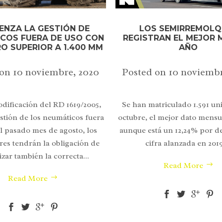
ENZA LA GESTIÓN DE
LOS SEMIRREMOLQ
COS FUERA DE USO CON
REGISTRAN EL MEJOR 
O SUPERIOR A 1.400 MM
AÑO
 on
10 noviembre, 2020
Posted on
10 noviembr
odificación del RD 1619/2005,
Se han matriculado 1.591 un
estión de los neumáticos fuera
octubre, el mejor dato mensu
el pasado mes de agosto, los
aunque está un 12,24% por de
es tendrán la obligación de
cifra alanzada en 2019.
izar también la correcta...
Read More
Read More